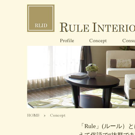
HOME
>
Concept
「Rule」(ルール